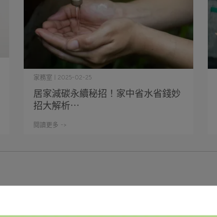
家務室 | 2025-02-25
居家減碳永續秘招！家中省水省錢妙
招大解析⋯
閱讀更多 ->