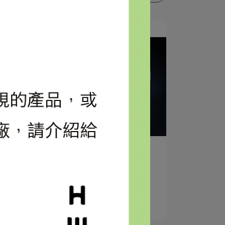
Elna | 2023-07-19
阿鴻，去走走吧！- 世界上最大的垃
圾是人⋯
閱讀更多 ->