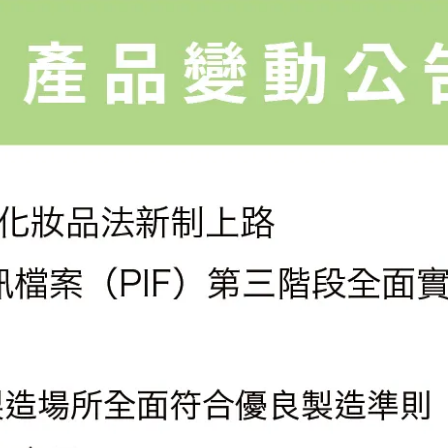
Elna | 2021-11-08
不只幫忙清海廢，光寶還把海廢變成
鍵盤、滑⋯
閱讀更多 ->