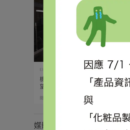
Elna | 2021-11-08
機器手臂幫你充填髮妝品！歐萊德葛
望平力推⋯
閱讀更多 ->
媒體報導 Media