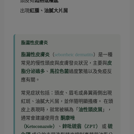
頭皮有
悶熱或癢感
出現
紅腫、油膩大片屑
脂漏性皮膚炎
（
seborrheic dermatitis
）是一種
常見的慢性頭皮與皮膚發炎狀況，主要與
皮
脂分泌過多
、
馬拉色菌
過度繁殖以及免疫反
應有關。
常見症狀包括：頭皮、眉毛或鼻翼兩側出現
紅斑、油膩大片屑，並伴隨明顯搔癢。 在頭
皮上表現時，就常被稱為「
油性頭皮屑
」，
通常會建議使用含
酮康唑
（Ketoconazole）
、
鋅吡硫翁（ZPT）
或
硫