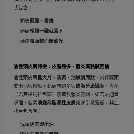
狀包含：
頭皮
緊繃、發癢
頭屑
輕輕一碰就落下
頭皮
表面乾而無油光
油性頭皮屑特徵：皮脂過多、發炎與黏膩困擾
油性頭皮屑
呈大片、淡黃、油膩鱗屑狀
，常伴隨頭
皮出油與搔癢，此類問題多與
皮脂分泌過多
、真菌
（尤其是馬拉色菌）繁殖及發炎有關，如若未適當
處理，容易
演變為脂漏性皮膚炎
或引發落髮，其症
狀另包含有：
洗頭
隔天即出油