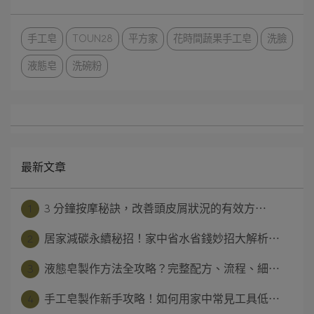
手工皂
TOUN28
平方家
花時間蔬果手工皂
洗臉
液態皂
洗碗粉
最新文章
1
3 分鐘按摩秘訣，改善頭皮屑狀況的有效方⋯
2
居家減碳永續秘招！家中省水省錢妙招大解析⋯
3
液態皂製作方法全攻略？完整配方、流程、細⋯
4
手工皂製作新手攻略！如何用家中常見工具低⋯