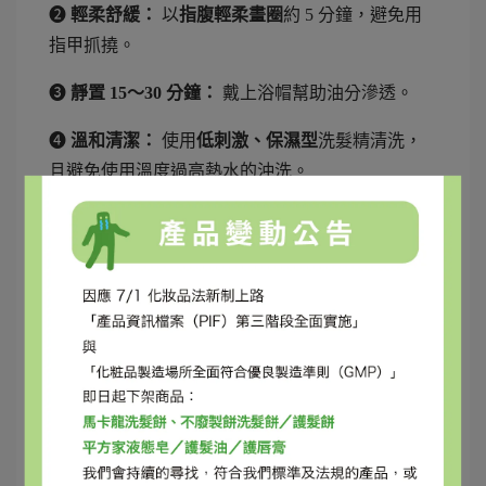
❷
輕柔舒緩：
以
指腹輕柔畫圈
約 5 分鐘，避免用
指甲抓撓。
➌
靜置 15～30 分鐘：
戴上浴帽幫助油分滲透。
➍
溫和清潔：
使用
低刺激、保濕型
洗髮精清洗，
且避免使用溫度過高熱水的沖洗。
💡 若你常覺得頭皮乾癢，可搭配含透明質酸、
神經醯胺或燕麥萃取的洗沐產品，讓頭皮回到
柔軟平衡狀態。
油性頭皮屑：按摩需謹慎，重在潔淨與調理