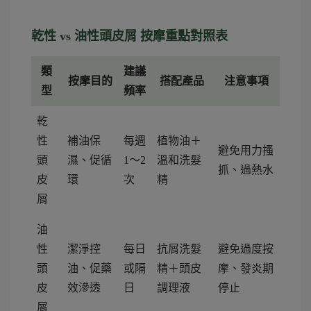
乾性 vs 油性頭皮屑 按摩重點對照表
類
建議
按摩目的
搭配產品
注意事項
型
頻率
乾
性
補油保
每週
植物油＋
避免用力搔
頭
濕、促循
1～2
溫和洗髮
抓、過熱水
皮
環
次
精
屑
油
性
潔淨控
每日
抗屑洗髮
避免過度按
頭
油、促藥
或隔
精＋頭皮
摩、發炎期
皮
效滲透
日
調理液
停止
屑