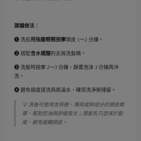
建議做法：
➊ 洗前
用指腹輕輕按摩
頭皮 1～2 分鐘。
❷ 搭配
含水楊酸
的去屑洗髮精。
➌ 洗髮時按摩 2～3 分鐘，靜置泡沫 3 分鐘再沖
洗。
➍ 避免過度搓洗與高溫水，確保洗淨無殘留。
💡 洗後可使用含茶樹、薄荷或鋅成分的頭皮精
華，幫助控油與舒緩發炎；潤髮乳只塗抹於髮
尾，避免碰觸頭皮。